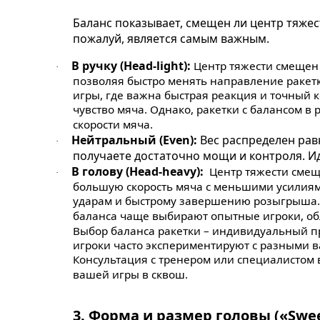
Баланс показывает, смещен ли центр тяжест
пожалуй, является самым важным.
В ручку (Head-light):
Центр тяжести смещен 
·
позволяя быстро менять направление ракетки
игры, где важна быстрая реакция и точный 
чувство мяча. Однако, ракетки с балансом 
скорости мяча.
Нейтральный (Even):
Вес распределен рав
·
получаете достаточно мощи и контроля. 
В голову (Head-heavy):
Центр тяжести смещ
·
большую скорость мяча с меньшими усилиями
ударам и быстрому завершению розыгрыша. 
баланса чаще выбирают опытные игроки, об
Выбор баланса ракетки – индивидуальный пр
игроки часто экспериментируют с разными в
Консультация с тренером или специалистом
вашей игры в сквош.
3.
Форма и размер головы («Swee