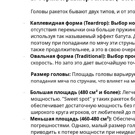
Головы ракеток бывают двух типов, и от это
Каплевидная форма (Teardrop):
Выбор но
·
отсутствия перемычки она больше пружини
используя так называемый эффект батута. Д
поэтому при попадании по мячу эти струны 
также продолжительнее, а это в свою очер
Овальная форма (Traditional):
Выбор про
·
скорость. Но зато это дает высочайшую то
Размер головы:
Площадь головы варьирует
попадания мяча по струнам, что влияет на м
Большая площадь (480 см² и более):
Легче
·
мощностью. "Sweet spot" у таких ракеток 
обеспечивает достаточную мощность без п
широкого круга игроков, от любителей до 
Меньшая площадь (460-480 см²):
Обеспечи
·
погрешностями. Однако, малый размер голо
приводить к потере мощности при неидеал