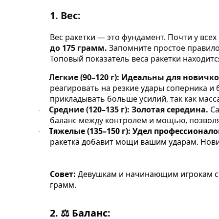
1.
Вес:
Вес ракетки — это фундамент. Почти у все
до 175 грамм.
Запомните простое правило:
Топовый показатель веса ракетки находитс
Легкие (90–120 г):
Идеальны для новичков
·
реагировать на резкие удары соперника и 
прикладывать больше усилий, так как масса
Средние (120–135 г):
Золотая середина.
Са
·
баланс между контролем и мощью, позволяя
Тяжелые (135–150 г):
Удел профессионало
·
ракетка добавит мощи вашим ударам. Нович
Совет:
Девушкам и начинающим игрокам ст
грамм.
2.
Баланс:
⚖️