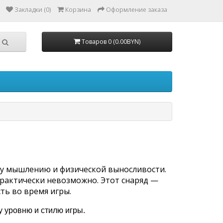
Закладки (0)
Корзина
Оформление заказа
Товаров 0 (0.00BYN)
му мышлению и физической выносливости.
практически невозможно. Этот снаряд —
ть во время игры.
у уровню и стилю игр
ы.