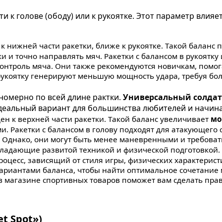
и к голове (ободу) или к рукоятке. Этот параметр влияе
к нижней части ракетки, ближе к рукоятке. Такой баланс
 и точно направлять мяч. Ракетки с балансом в рукоятку
контроль мяча. Они также рекомендуются новичкам, помог
в рукоятку генерируют меньшую мощность удара, требуя б
номерно по всей длине рактки.
Универсальный солдат
Идеальный вариант для большинства любителей и начин
ен к верхней части ракетки. Такой баланс увеличивает
мо
. Ракетки с балансом в голову подходят для атакующего с
Однако, они могут быть менее маневренными и требовать
ладающие развитой техникой и физической подготовкой.
оцесс, зависящий от стиля игры, физических характерист
ариантами баланса, чтобы найти оптимальное сочетание 
 в магазине спортивных товаров поможет вам сделать пр
t Spot»)