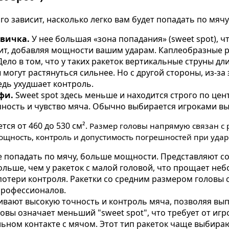
го зависит, насколько легко вам будет попадать по мячу
вичка.
У нее большая «зона попадания» (sweet spot), ч
т, добавляя мощности вашим ударам. Каплеобразные р
ело в том, что у таких ракеток вертикальные струны дли
могут растянуться сильнее. Но с другой стороны, из-за 
едь ухудшает контроль.
фи.
Sweet spot здесь меньше и находится строго по цен
чность и чувство мяча. Обычно выбирается игроками вы
ся от 460 до 530 см².
Размер головы напрямую связан с 
ощность, контроль и допустимость погрешностей при удар
 попадать по мячу, больше мощности. Представляют с
больше, чем у ракеток с малой головой, что прощает не
отери контроля. Ракетки со средним размером головы 
профессионалов.
вают высокую точность и контроль мяча, позволяя вы
вы означает меньший "sweet spot", что требует от иг
ьном контакте с мячом. Этот тип ракеток чаще выбираю