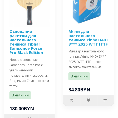
Основание
Мячи для
ракетки для
настольного
настольного
тенниса Yinhe H40+
тенниса Tibhar
3*** 2025 WTT ITTF
Samsonov Force
Мячи для настольного
Pro Black Edition
теннисаYinhe H40+ 3***
Новое основание
2025 WTT ITTF — это
Samsonov Force Pro с
высококачественные ..
увеличенными
показателями скорости.
В наличии
Владимир Самсонов сам
тести..
34.80BYN
В наличии
180.00BYN