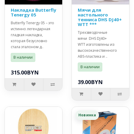
Накладка Butterfly
Мячи для
Tenergy 05
настольного
тенниса DHS DJ40+
Butterfly Tenergy 05 – это
WTT ***
истинно легендарная
Трехзвездочные
гладкая накладка,
мячи DHS DJ40+
которая безусловно
WTT изготовлены из
стала эталоном д..
высококачественного
ABS-пластика и ..
В наличии
В наличии
315.00BYN
39.00BYN
Новинка