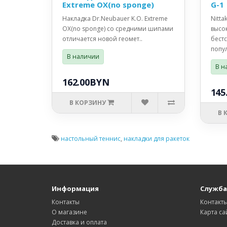
Extreme OX(no sponge)
G-1
Накладка Dr.Neubauer K.O. Extreme
Nitta
OX(no sponge) со средними шипами
высо
отличается новой геомет..
бест
попул
В наличии
В н
162.00BYN
145
В КОРЗИНУ
В 
настольный теннис
,
накладки для ракеток
Информация
Служба
Контакты
Контакт
О магазине
Карта са
Доставка и оплата