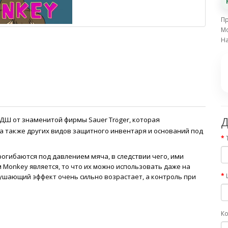
П
Мо
На
 ДШ от знаменитой фирмы Sauer Tr
ger, которая
Д
ö
а также других видов защитного инвентаря и оснований под
рогибаются под давлением мяча, в следствии чего, ими
Monkey является, то что их можно использовать даже на
рушающий эффект очень сильно возрастает, а контроль при
Ко