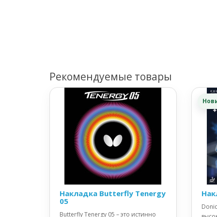
Рекомендуемые товары
Нов
Накладка Butterfly Tenergy
Нак
05
Donic
Butterfly Tenergy 05 – это истинно
высо