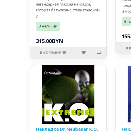
легендарная гладкая накладка,
пред
которая безусловно стала эталоном
и мо
д..
В н
В наличии
155
315.00BYN
В 
В КОРЗИНУ
Накладка Dr.Neubauer K.O.
Нак