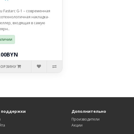
ku Fastarc G-1 – современная
котехнологичная накладка-
селлер, входящая в самую
ярн..
аличии
.00BYN
КОРЗИНУ
 поддержки
Дополнительно
ы
Производители
йта
Акции