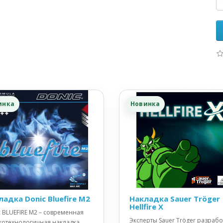
инка
Новинка
ладка Donic Bluefire M2
Накладка Sauer Tröger
Hellfire X
 BLUEFIRE M2 – современная
Эксперты Sauer Tröger разраб
котехнологичная накладка,