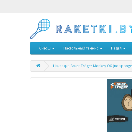
Сквош
Настольный теннис
Падел
Накладка Sauer Tröger Monkey OX (no sponge