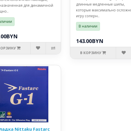
длинные медленные шипы,
назначенная для динамичной
которые максимально осложн
щно..
игру соперн..
аличии
В наличии
.00BYN
143.00BYN
КОРЗИНУ
В КОРЗИНУ
ладка Nittaku Fastarc