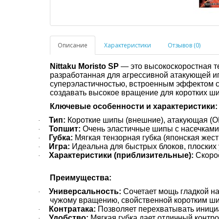
Описание
Характеристики
Отзывов (0)
Nittaku Moristo SP
— это высокоскоростная т
разработанная для агрессивной атакующей игр
суперэластичностью, встроенным эффектом с
создавать высокое вращение для коротких ш
Ключевые особенности и характеристики:
Тип:
Короткие шипы (внешние), атакующая (O
·
Топшит:
Очень эластичные шипы с насечками
·
Губка:
Мягкая тензорная губка (японская жестк
·
Игра:
Идеальна для быстрых блоков, плоских у
·
Характеристики (приблизительные):
Скорос
·
Преимущества:
Универсальность:
Сочетает мощь гладкой на
·
чужому вращению, свойственной коротким ш
Контратака:
Позволяет перехватывать инициат
·
Удобство:
Мягкая губка дает отличный контро
·