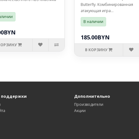
Butterfly. Комбинированная
атакующая игра...
аличии
В наличии
00BYN
185.00BYN
КОРЗИНУ
В КОРЗИНУ
 поддержки
Дополнительно
ы
Производители
йта
Акции