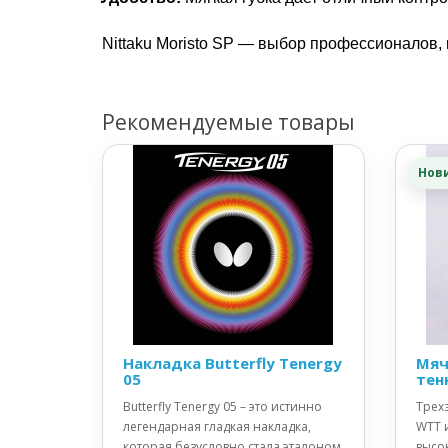
Nittaku Moristo SP — выбор профессионалов, 
Рекомендуемые товары
Нов
Накладка Butterfly Tenergy
Мяч
05
тен
Butterfly Tenergy 05 – это истинно
Трех
легендарная гладкая накладка,
WTT 
которая безусловно стала эталоном
высо