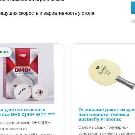
ищущих скорость и вариативность у стола.
инка
и для настольного
Основание ракетки дл
ниса DHS DJ40+ WTT ***
настольного тенниса
Butterfly Primorac
звездочные мячи DHS DJ40+
Одно из самых популярных
изготовлены из
оснований в линейке у компа
кокачественного ABS-пластика