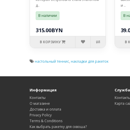
д..
и ..
В наличии
В н
315.00BYN
39.
В КОРЗИНУ
В 
настольный теннис
,
накладки для ракеток
Информация
Служба
Контакты
Контакт
О магазине
Карта са
Доставка и оплата
Privacy Policy
Terms & Conditions
Как выбрать ракетку для сквоша?