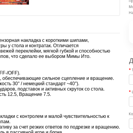
П
Мо
На
ензорная накладка с короткими шипами,
ы у стола и контратак. Отличается
вежей переклейки, мягкой губкой и способностью
ипов, что сделало ее выбором Мимы Ито.
Д
FF-/OFF).
, обеспечивающие сильное сцепление и вращение.
ость 30° / немецкий стандарт ~40°).
даров, подставок и активных скруток со стола.
ть 12.5, Вращение 7.5.
Ко
кладки с контролем и малой чувствительностью к
ипам.
иву за счет резких ответов по подрезке и вращению.
ль в пассивной игре и блоке.