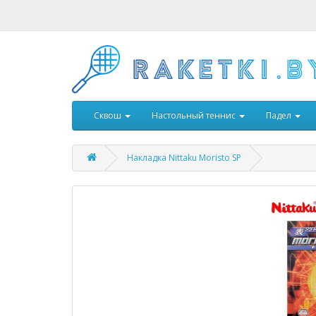
Сквош
Настольный теннис
Падел
Накладка Nittaku Moristo SP