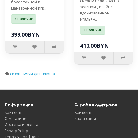
смелом бело-красно-
более точной и
зеленом дизайне,
маневренной игр..
вдохновленном
В наличии
итальян..
В наличии
399.00BYN
410.00BYN
сквош
,
мячи для сквоша
Информация
Служба поддержки
Контакты
Контакты
О магазине
Карта сайта
Доставка и оплата
Privacy Policy
Terms & Conditions